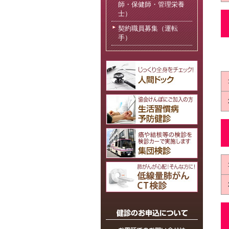
師・保健師・管理栄養
士）
契約職員募集（運転
手）