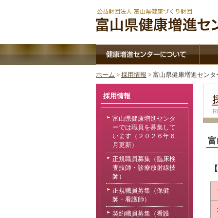
ホーム
>
採用情報
> 富山県健康増進セン
採用情報
富山県健康増進センタ
ーでは職員を募集して
います（２０２６年６
富
月更新）
正規職員募集（臨床検
査技師・診療放射線技
【
師）
正規職員募集（保健
師・看護師）
契約職員募集（看護