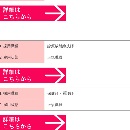
１ 採用職種
診療放射線技師
２ 雇用状態
正規職員
１ 採用職種
保健師・看護師
２ 雇用状態
正規職員